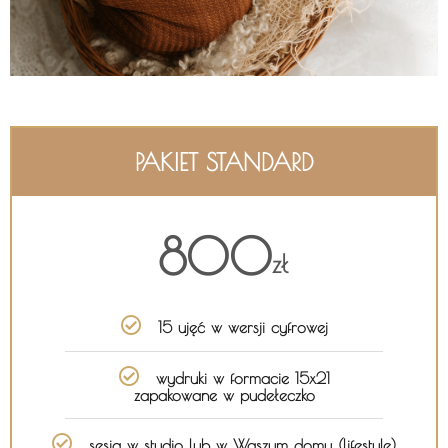
PAKIET STANDARD
800
zł
15 ujęć w wersji cyfrowej
wydruki w formacie 15x21
zapakowane w pudełeczko
sesja w studio lub w Waszym domu (lifestyle)