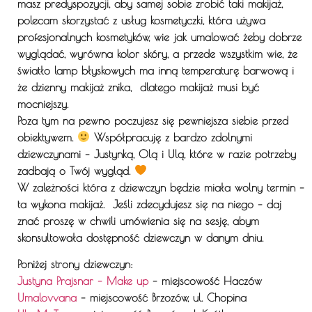
masz predyspozycji, aby samej sobie zrobić taki makijaż,
polecam skorzystać z usług kosmetyczki, która używa
profesjonalnych kosmetyków, wie jak umalować żeby dobrze
wyglądać, wyrówna kolor skóry, a przede wszystkim wie, że
światło lamp błyskowych ma inną temperaturę barwową i
że dzienny makijaż znika, dlatego makijaż musi być
mocniejszy.
Poza tym na pewno poczujesz się pewniejsza siebie przed
obiektywem.
Współpracuję z bardzo zdolnymi
dziewczynami – Justynką, Olą i Ulą, które w razie potrzeby
zadbają o Twój wygląd.
W zależności która z dziewczyn będzie miała wolny termin –
ta wykona makijaż. Jeśli zdecydujesz się na niego – daj
znać proszę w chwili umówienia się na sesję, abym
skonsultowała dostępność dziewczyn w danym dniu.
Poniżej strony dziewczyn:
Justyna Prajsnar – Make up
– miejscowość Haczów
Umalovvana
– miejscowość Brzozów, ul. Chopina