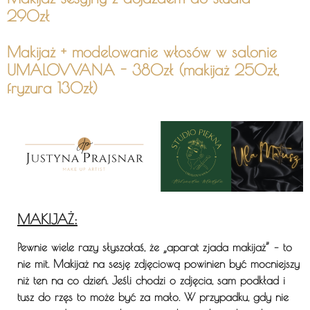
290zł
Makijaż + modelowanie włosów w salonie
UMALOVVANA - 380zł (makijaż 250zł,
fryzura 130zł)
MAKIJAŻ:
Pewnie wiele razy słyszałaś, że „aparat zjada makijaż” – to
nie mit. Makijaż na sesję zdjęciową powinien być mocniejszy
niż ten na co dzień. Jeśli chodzi o zdjęcia, sam podkład i
tusz do rzęs to może być za mało. W przypadku, gdy nie