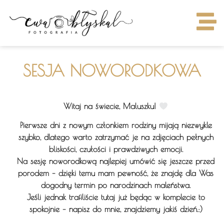
SESJA NOWORODKOWA
Witaj na świecie, Maluszku!
Pierwsze dni z nowym członkiem rodziny mijają niezwykle
szybko, dlatego warto zatrzymać je na zdjęciach pełnych
bliskości, czułości i prawdziwych emocji.
Na sesję noworodkową najlepiej umówić się jeszcze przed
porodem – dzięki temu mam pewność, że znajdę dla Was
dogodny termin po narodzinach maleństwa.
Jeśli jednak trafiliście tutaj już będąc w komplecie to
spokojnie – napisz do mnie, znajdziemy jakiś dzień.:)