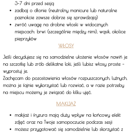
3–7 dni przed sesją
zadbaj o dłonie (neutralny manicure lub naturalne
paznokcie zawsze dobrze się sprawdzają)
zwróć uwagę na drobne włoski w widocznych
miejscach: brwi (szczególnie między nimi), wąsik, okolice
pieprzyków
WŁOSY
Jeśli decydujesz się na samodzielne ułożenie włosów nawiń je
na szczotkę lub zrób delikatne loki, jeśli lubisz włosy proste –
wyprostuj je.
Zachęcam do pozostawienia włosów rozpuszczonych, luźnych,
można je fajnie wykorzystać lub rozwiać, a w razie potrzeby
na miejscu możemy je związać do kilku ujęć.
MAKIJAŻ
makijaż i fryzura mają duży wpływ na końcowy efekt
zdjęć oraz na Twoje samopoczucie podczas sesji
możesz przygotować się samodzielnie lub skorzystać z