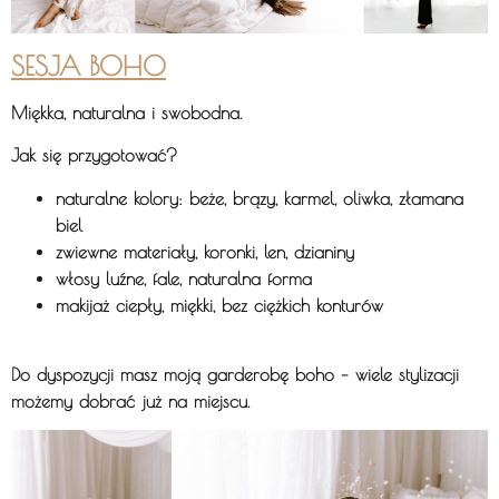
SESJA BOHO
Miękka, naturalna i swobodna.
Jak się przygotować?
naturalne kolory:
beże, brązy, karmel, oliwka, złamana
biel
zwiewne materiały, koronki, len, dzianiny
włosy luźne, fale, naturalna forma
makijaż ciepły, miękki, bez ciężkich konturów
Do dyspozycji masz
moją garderobę boho
– wiele stylizacji
możemy dobrać już na miejscu.