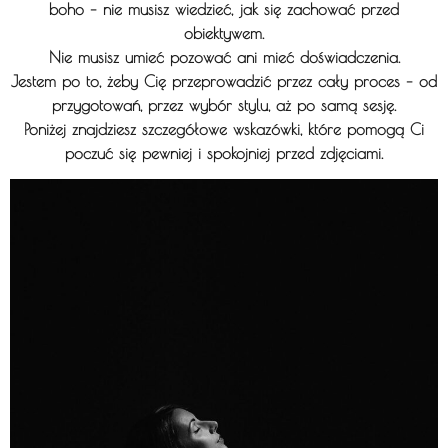
boho –
nie musisz wiedzieć, jak się zachować przed
obiektywem
.
Nie musisz umieć pozować ani mieć doświadczenia.
Jestem po to, żeby Cię przeprowadzić przez cały proces – od
przygotowań, przez wybór stylu, aż po samą sesję.
Poniżej znajdziesz szczegółowe wskazówki, które pomogą Ci
poczuć się pewniej i spokojniej przed zdjęciami.