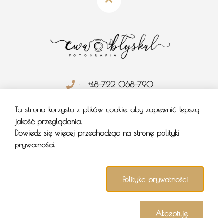
+48 722 068 790
blyskfoto@gmail.com
Ta strona korzysta z plików cookie, aby zapewnić lepszą
jakość przeglądania.
Brzozów, Rzeszów (Podkarpacie)
Dowiedz się więcej przechodząc na stronę polityki
prywatności.
Polityka prywatności
©
ewablyskal.pl
2025 |
Polityka prywatności
| Designed by
Fabian Kułak
Akceptuję