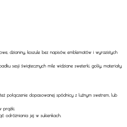
owe, dzianiny, koszule bez napisów, emblematów i wyrazistych
adku sesji świątecznych mile widziane sweterki, golfy, materiały
eż połączenie dopasowanej spódnicy z luźnym swetrem, lub
w prążki.
ąć odróżniania jej w sukienkach.