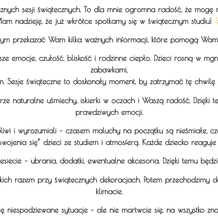
znych sesji świątecznych
. To dla mnie ogromna radość, że mogę 
am nadzieję, że już wkrótce spotkamy się w świątecznym studiu!
ym przekazać Wam kilka ważnych informacji, które pomogą Wam ja
e emocje, czułość, bliskość i rodzinne ciepło. Dzieci rosną w mgn
zabawkami,
rem. Sesje świąteczne to doskonały moment, by zatrzymać tę chwilę 
naturalne uśmiechy, iskierki w oczach i Waszą radość. Dzięki tem
prawdziwych emocji.
rpliwi i wyrozumiali – czasem maluchy na początku są nieśmiałe,
jenia się” dzieci ze studiem i atmosferą. Każde dziecko reaguje i
iecie – ubrania, dodatki, ewentualne akcesoria. Dzięki temu będz
ich razem przy świątecznych dekoracjach. Potem przechodzimy do
klimacie.
ię niespodziewane sytuacje – ale nie martwcie się, na wszystko z