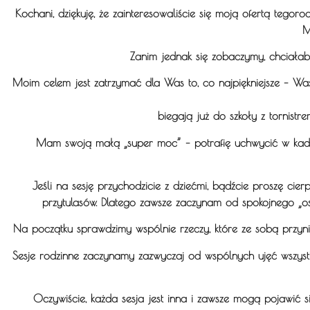
Kochani, dziękuję, że zainteresowaliście się moją ofertą
tegoroc
M
Zanim jednak się zobaczymy, chciałab
Moim celem jest zatrzymać dla Was to, co najpiękniejsze – Wasz
biegają już do szkoły z tornist
Mam swoją małą „super moc” – potrafię uchwycić w kadrze 
Jeśli na sesję przychodzicie z dziećmi, bądźcie proszę cie
przytulasów. Dlatego zawsze zaczynam od spokojnego „oswo
Na początku sprawdzimy wspólnie rzeczy, które ze sobą przynies
Sesje rodzinne zaczynamy zazwyczaj od wspólnych ujęć wszystk
Oczywiście, każda sesja jest inna i zawsze mogą pojawić s