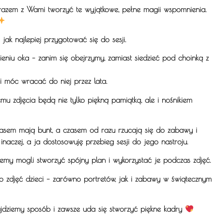
razem z Wami tworzyć te wyjątkowe, pełne magii wspomnienia.
k najlepiej przygotować się do sesji.
ieniu oka – zanim się obejrzymy, zamiast siedzieć pod choinką z
i móc wracać do niej przez lata.
u zdjęcia będą nie tylko piękną pamiątką, ale i nośnikiem
 czasem mają bunt, a czasem od razu rzucają się do zabawy i
naczej, a ja dostosowuję przebieg sesji do jego nastroju.
iemy mogli stworzyć spójny plan i wykorzystać je podczas zdjęć.
 zdjęć dzieci – zarówno portretów, jak i zabawy w świątecznym
najdziemy sposób i zawsze uda się stworzyć piękne kadry