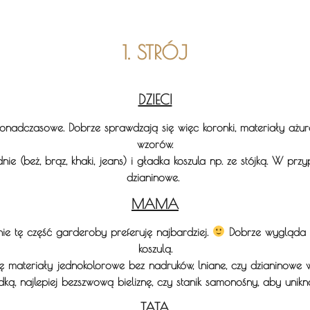
1. STRÓJ
DZIECI
ponadczasowe. Dobrze sprawdzają się więc koronki, materiały ażur
wzorów.
e (beż, brąz, khaki, jeans) i gładka koszula np. ze stójką. W przyp
dzianinowe.
MAMA
nie tę część garderoby preferuję najbardziej.
Dobrze wygląda t
koszulą.
ę materiały jednokolorowe bez nadruków, lniane, czy dzianinowe 
ką, najlepiej bezszwową bieliznę, czy stanik samonośny, aby unikn
TATA