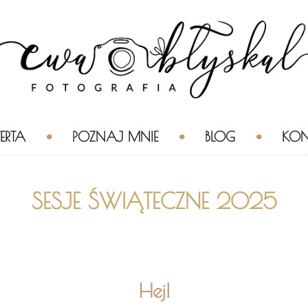
ERTA
POZNAJ MNIE
BLOG
KON
SESJE ŚWIĄTECZNE 2025
Hej!